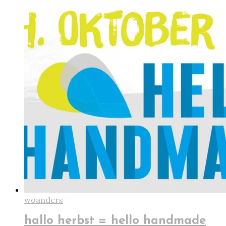
woanders
hallo herbst = hello handmade