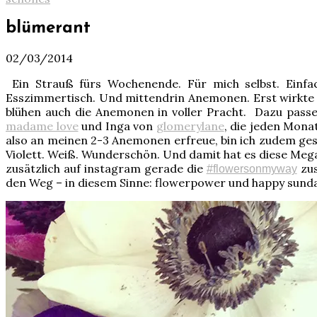
blümerant
02/03/2014
Ein Strauß fürs Wochenende. Für mich selbst. Einfac
Esszimmertisch. Und mittendrin Anemonen. Erst wirkte es
blühen auch die Anemonen in voller Pracht. Dazu pass
madame love
und Inga von
glomerylane
, die jeden Mona
also an meinen 2-3 Anemonen erfreue, bin ich zudem gest
Violett. Weiß. Wunderschön. Und damit hat es diese Meg
zusätzlich auf instagram gerade die
zus
#flowersonmyway
den Weg – in diesem Sinne: flowerpower und happy sunday