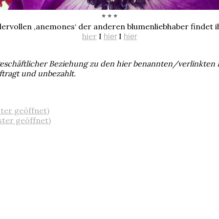
* * *
dervollen ‚anemones‘ der anderen blumenliebhaber findet i
hier
I
I
hier
hier
 geschäftlicher Beziehung zu den hier benannten/verlinkten
ftragt und unbezahlt.
ster geöffnet)
ster geöffnet)