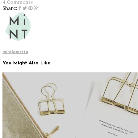
4 Comments
Share:
mintlametta
You Might Also Like