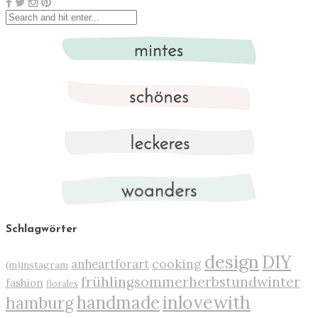
Schlagwörter
design
DIY
cooking
anheartforart
(m)instagram
frühlingsommerherbstundwinter
fashion
florales
inlovewith
handmade
hamburg