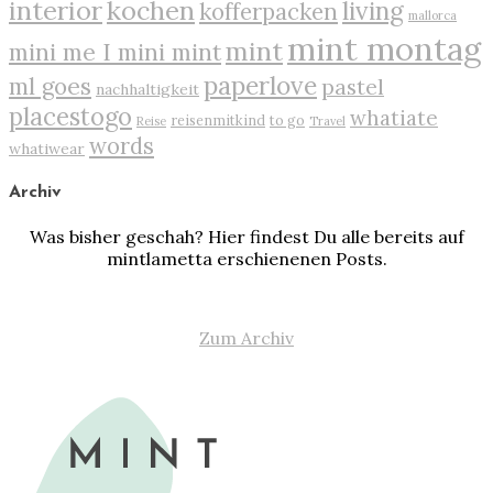
interior
kochen
living
kofferpacken
mallorca
mint montag
mint
mini me I mini mint
paperlove
ml goes
pastel
nachhaltigkeit
placestogo
whatiate
reisenmitkind
to go
Reise
Travel
words
whatiwear
Archiv
Was bisher geschah? Hier findest Du alle bereits auf
mintlametta erschienenen Posts.
Zum Archiv