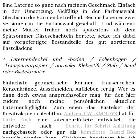
Eine Laterne so ganz nach meinem Geschmack. Einfach
in der Umsetzung. Vielfältig in der Farbauswahl.
Gleichsam die Formen betreffend. Bei uns haben es zwei
Versionen in die Endauswahl geschafft. Und während
meine Mutter früher noch spätestens ab dem
Spätsommer Käseschachteln hortete, setze ich dabei
auf vorgefertigte Bestandteile des gut sortierten
Bastelladens:
+ Laternendeckel und -boden / Folienbogen /
Transparentpapier / normaler Klebestift / Stab / Band
oder Basteldraht +
Einfachste geometrische Formen. Häuserreihen,
Kerzenkränze. Ausschneiden, Aufkleben fertig. Wer es
dann doch etwas anspruchsvoller mag, für den hier
zudem noch meine persönlichen aktuellen
Laternenhighlights. Zum einen das Bastelset der
Kreativikone schlechthin:
Andrea I WLKMNDYS
hat für
Little Foshi
eine Laternen-Rakete entwickelt, die
entweder nach
Schritt-für-Schritt-Anleitung
nachgebastelt oder gar als
komplette Bastel-Box
bestellt werden kann. Gleichsam begeistert bin ich