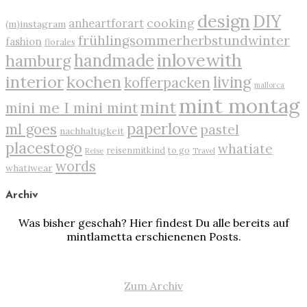
design
DIY
cooking
anheartforart
(m)instagram
frühlingsommerherbstundwinter
fashion
florales
inlovewith
handmade
hamburg
interior
kochen
living
kofferpacken
mallorca
mint montag
mint
mini me I mini mint
paperlove
ml goes
pastel
nachhaltigkeit
placestogo
whatiate
reisenmitkind
to go
Reise
Travel
words
whatiwear
Archiv
Was bisher geschah? Hier findest Du alle bereits auf
mintlametta erschienenen Posts.
Zum Archiv