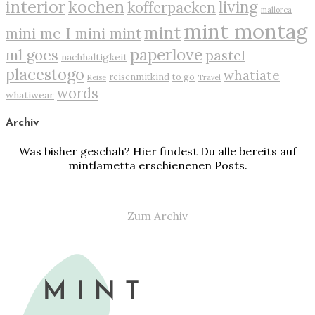
interior
kochen
living
kofferpacken
mallorca
mint montag
mint
mini me I mini mint
paperlove
ml goes
pastel
nachhaltigkeit
placestogo
whatiate
reisenmitkind
to go
Reise
Travel
words
whatiwear
Archiv
Was bisher geschah? Hier findest Du alle bereits auf
mintlametta erschienenen Posts.
Zum Archiv