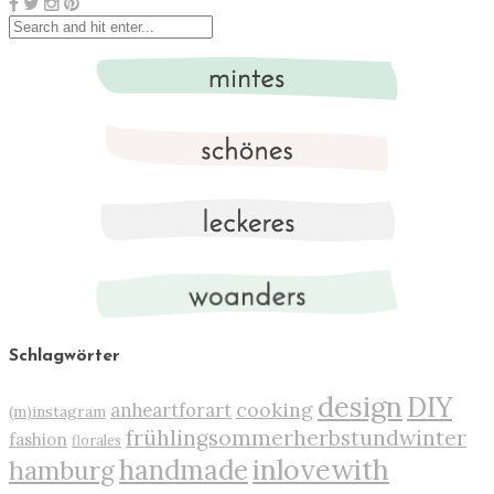
Schlagwörter
design
DIY
cooking
anheartforart
(m)instagram
frühlingsommerherbstundwinter
fashion
florales
inlovewith
handmade
hamburg