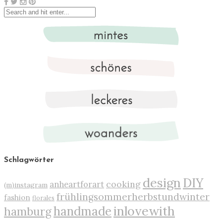
Schlagwörter
design
DIY
cooking
anheartforart
(m)instagram
frühlingsommerherbstundwinter
fashion
florales
inlovewith
handmade
hamburg