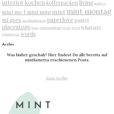
interior
kochen
living
kofferpacken
mallorca
mint montag
mint
mini me I mini mint
paperlove
ml goes
pastel
nachhaltigkeit
placestogo
whatiate
reisenmitkind
to go
Reise
Travel
words
whatiwear
Archiv
Was bisher geschah? Hier findest Du alle bereits auf
mintlametta erschienenen Posts.
Zum Archiv