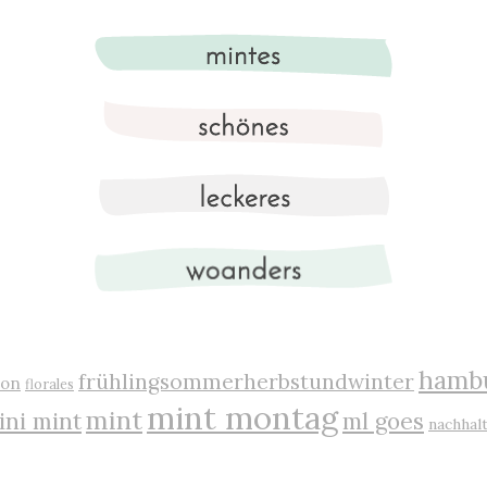
hamb
frühlingsommerherbstundwinter
ion
florales
mint montag
mint
ini mint
ml goes
nachhalt