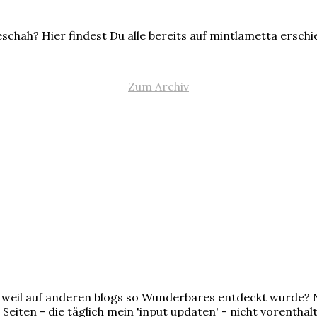
schah? Hier findest Du alle bereits auf mintlametta ersch
Zum Archiv
et, weil auf anderen blogs so Wunderbares entdeckt wurde
 Seiten - die täglich mein 'input updaten' - nicht vorenthal