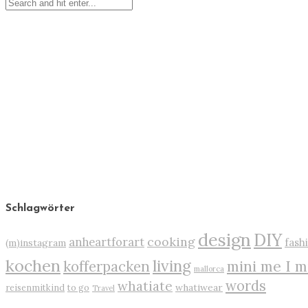
Schlagwörter
design
DIY
cooking
anheartforart
fash
(m)instagram
kochen
living
mini me I m
kofferpacken
mallorca
words
whatiate
whatiwear
reisenmitkind
to go
Travel