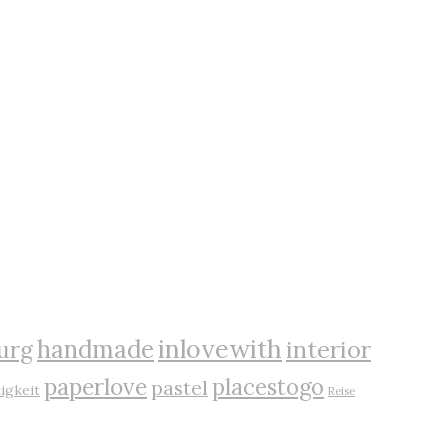
inlovewith
handmade
interior
urg
paperlove
placestogo
pastel
igkeit
Reise