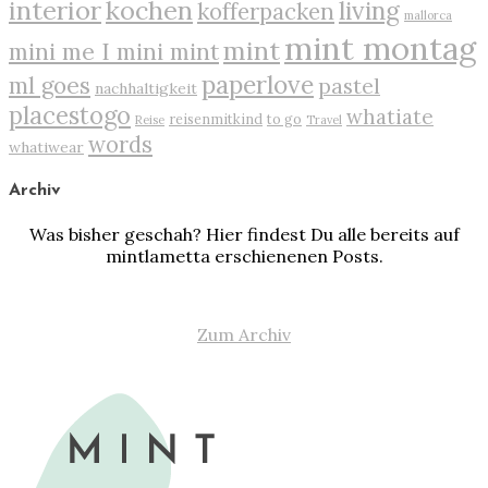
interior
kochen
living
kofferpacken
mallorca
mint montag
mint
mini me I mini mint
paperlove
ml goes
pastel
nachhaltigkeit
placestogo
whatiate
reisenmitkind
to go
Reise
Travel
words
whatiwear
Archiv
Was bisher geschah? Hier findest Du alle bereits auf
mintlametta erschienenen Posts.
Zum Archiv