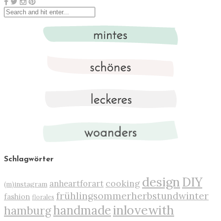
Schlagwörter
design
DIY
cooking
anheartforart
(m)instagram
frühlingsommerherbstundwinter
fashion
florales
inlovewith
handmade
hamburg