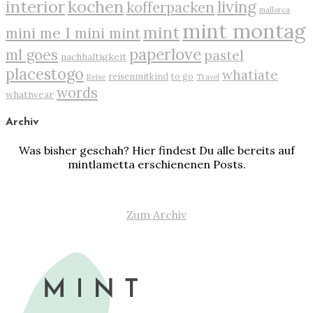
interior
kochen
living
kofferpacken
mallorca
mint montag
mint
mini me I mini mint
paperlove
ml goes
pastel
nachhaltigkeit
placestogo
whatiate
reisenmitkind
to go
Reise
Travel
words
whatiwear
Archiv
Was bisher geschah? Hier findest Du alle bereits auf
mintlametta erschienenen Posts.
Zum Archiv