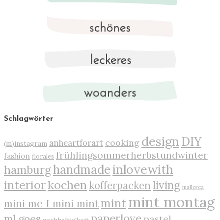
Schlagwörter
design
DIY
cooking
anheartforart
(m)instagram
frühlingsommerherbstundwinter
fashion
florales
inlovewith
handmade
hamburg
interior
kochen
living
kofferpacken
mallorca
mint montag
mint
mini me I mini mint
paperlove
ml goes
pastel