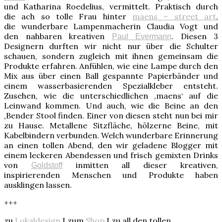
und Katharina Roedelius, vermittelt. Praktisch durch
die ach so tolle Frau hinter
maens – street art
,
die wunderbare Lampenmacherin Claudia Vogt und
den nahbaren kreativen
. Diesen 3
Paul Evermann
Designern durften wir nicht nur über die Schulter
schauen, sondern zugleich mit ihnen gemeinsam die
Produkte erfahren. Anfühlen, wie eine Lampe durch den
Mix aus über einen Ball gespannte Papierbänder und
einem wasserbasierenden Spezialkleber entsteht.
Zusehen, wie die unterschiedlichen ‚maens‘ auf die
Leinwand kommen. Und auch, wie die Beine an den
‚Bender Stool finden. Einer von diesen steht nun bei mir
zu Hause. Metallene Sitzfläche, hölzerne Beine, mit
Kabelbindern verbunden. Welch wunderbare Erinnerung
an einen tollen Abend, den wir geladene Blogger mit
einem leckeren Abendessen und frisch gemixten Drinks
von
inmitten all dieser kreativen,
Goldstoff
inspirierenden Menschen und Produkte haben
ausklingen lassen.
+++
zu
Lokaldesign
I zum
Shop
I zu all den tollen