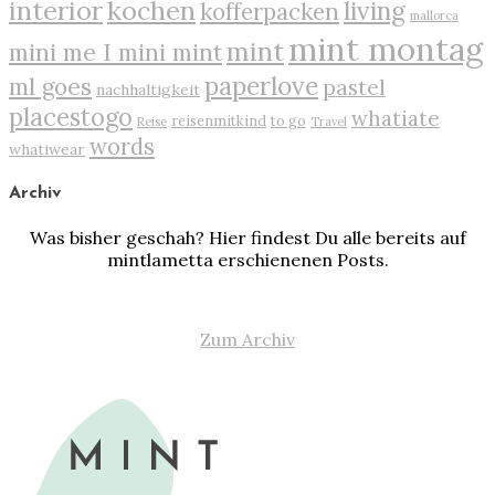
interior
kochen
living
kofferpacken
mallorca
mint montag
mint
mini me I mini mint
paperlove
ml goes
pastel
nachhaltigkeit
placestogo
whatiate
reisenmitkind
to go
Reise
Travel
words
whatiwear
Archiv
Was bisher geschah? Hier findest Du alle bereits auf
mintlametta erschienenen Posts.
Zum Archiv