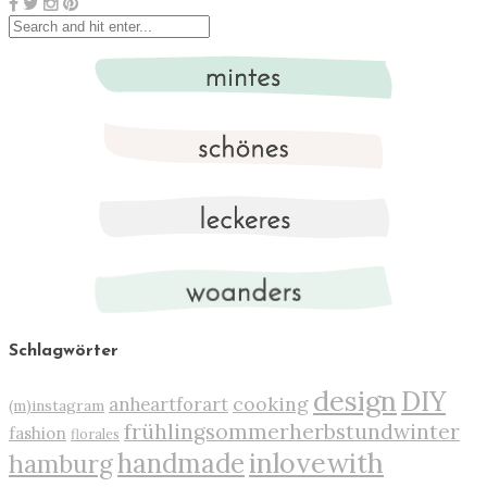
Schlagwörter
design
DIY
cooking
anheartforart
(m)instagram
frühlingsommerherbstundwinter
fashion
florales
inlovewith
handmade
hamburg