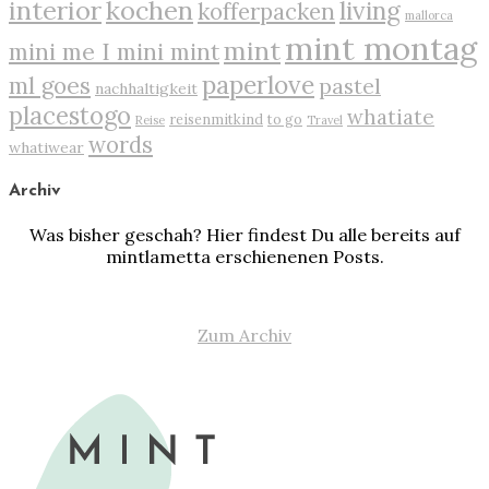
interior
kochen
living
kofferpacken
mallorca
mint montag
mint
mini me I mini mint
paperlove
ml goes
pastel
nachhaltigkeit
placestogo
whatiate
reisenmitkind
to go
Reise
Travel
words
whatiwear
Archiv
Was bisher geschah? Hier findest Du alle bereits auf
mintlametta erschienenen Posts.
Zum Archiv