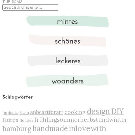
Schlagwörter
design
DIY
cooking
anheartforart
(m)instagram
frühlingsommerherbstundwinter
fashion
florales
inlovewith
handmade
hamburg