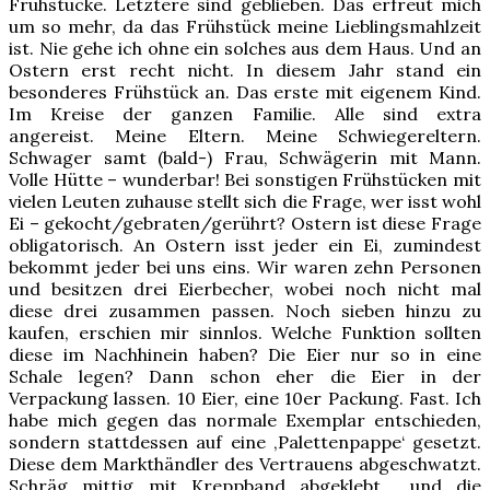
Frühstücke. Letztere sind geblieben. Das erfreut mich
um so mehr, da das Frühstück meine Lieblingsmahlzeit
ist. Nie gehe ich ohne ein solches aus dem Haus. Und an
Ostern erst recht nicht. In diesem Jahr stand ein
besonderes Frühstück an. Das erste mit eigenem Kind.
Im Kreise der ganzen Familie. Alle sind extra
angereist. Meine Eltern. Meine Schwiegereltern.
Schwager samt (bald-) Frau, Schwägerin mit Mann.
Volle Hütte – wunderbar! Bei sonstigen Frühstücken mit
vielen Leuten zuhause stellt sich die Frage, wer isst wohl
Ei – gekocht/gebraten/gerührt? Ostern ist diese Frage
obligatorisch. An Ostern isst jeder ein Ei, zumindest
bekommt jeder bei uns eins. Wir waren zehn Personen
und besitzen drei Eierbecher, wobei noch nicht mal
diese drei zusammen passen. Noch sieben hinzu zu
kaufen, erschien mir sinnlos. Welche Funktion sollten
diese im Nachhinein haben? Die Eier nur so in eine
Schale legen? Dann schon eher die Eier in der
Verpackung lassen. 10 Eier, eine 10er Packung. Fast. Ich
habe mich gegen das normale Exemplar entschieden,
sondern stattdessen auf eine ‚Palettenpappe‘ gesetzt.
Diese dem Markthändler des Vertrauens abgeschwatzt.
Schräg mittig mit Kreppband abgeklebt und die