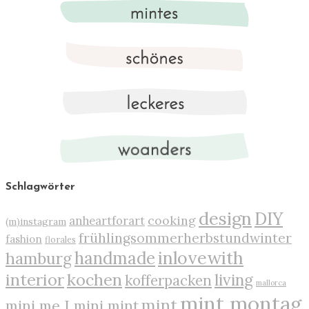
Schlagwörter
design
DIY
cooking
anheartforart
(m)instagram
frühlingsommerherbstundwinter
fashion
florales
inlovewith
handmade
hamburg
interior
kochen
living
kofferpacken
mallorca
mint montag
mint
mini me I mini mint