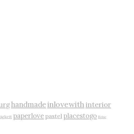
inlovewith
handmade
interior
urg
paperlove
placestogo
pastel
igkeit
Reise