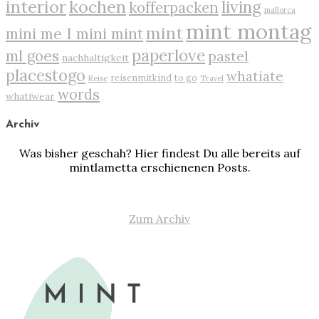
interior
kochen
living
kofferpacken
mallorca
mint montag
mint
mini me I mini mint
paperlove
ml goes
pastel
nachhaltigkeit
placestogo
whatiate
reisenmitkind
to go
Reise
Travel
words
whatiwear
Archiv
Was bisher geschah? Hier findest Du alle bereits auf
mintlametta erschienenen Posts.
Zum Archiv