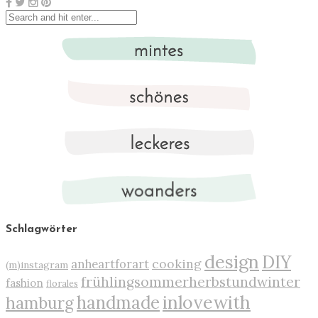
Schlagwörter
design
DIY
cooking
anheartforart
(m)instagram
frühlingsommerherbstundwinter
fashion
florales
inlovewith
handmade
hamburg