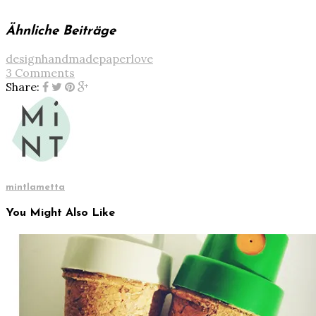
Ähnliche Beiträge
design
handmade
paperlove
3 Comments
Share:
mintlametta
You Might Also Like