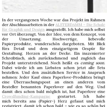
In der vergangenen Woche war das Projekt im Rahmen
der Abschlussarbeiten in der
ALSTERDAMM – Die Schule
für Graphik und Design
ausgestellt. Ich habe mich selbst
vor Ort überzeugt. Von der Idee, von dem Konzept, von
der Umsetzung. Hochwertige, liebevolle
Papierprodukte, wunderschön dargeboten. Mit Blick
fürs Detail und dem einzigartigem Gespür für
Gestaltung. Herzen an der Decke. Ein inszenierter
Schreibtisch, sich zurücknehmend und zugleich das
Projekt unterstreichend. Noch heißt es
coming soon
.
Dabei würde ich am Liebsten schon jetzt alle Sets
bestellen. Und den zusätzlichen Service in Anspruch
nehmen: Jeder Kauf eines Paperlove-Produktes bringt
eine Überraschungspost an einen anderen vom
Besteller benannten Paperlover auf den Weg. Und
damit dies schon bald möglich ist, hat Paperlove eine
Crowdfunding-Kampagne
gestartet. Ich habe
mich bereits ans (Papier-) Herz gefasst und mich
registriert, damit ich schon bald – wie es so schön bei