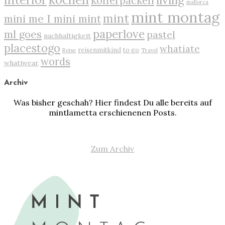
kofferpacken
mallorca
mint montag
mint
mini me I mini mint
paperlove
ml goes
pastel
nachhaltigkeit
placestogo
whatiate
reisenmitkind
to go
Reise
Travel
words
whatiwear
Archiv
Was bisher geschah? Hier findest Du alle bereits auf
mintlametta erschienenen Posts.
Zum Archiv