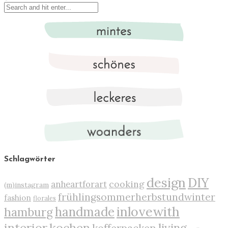
Schlagwörter
design
DIY
cooking
anheartforart
(m)instagram
frühlingsommerherbstundwinter
fashion
florales
inlovewith
handmade
hamburg
interior
kochen
living