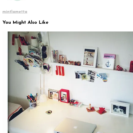
mintlametta
You Might Also Like