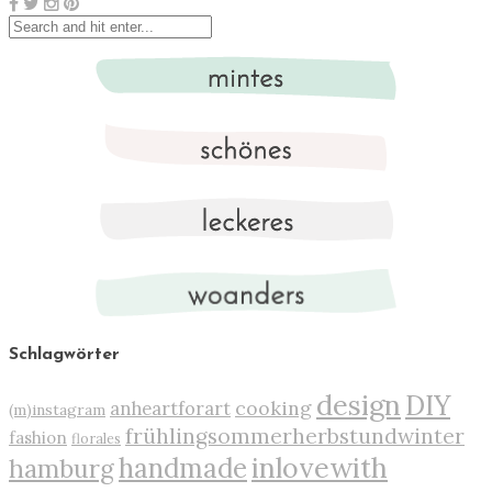
Schlagwörter
design
DIY
cooking
anheartforart
(m)instagram
frühlingsommerherbstundwinter
fashion
florales
inlovewith
handmade
hamburg