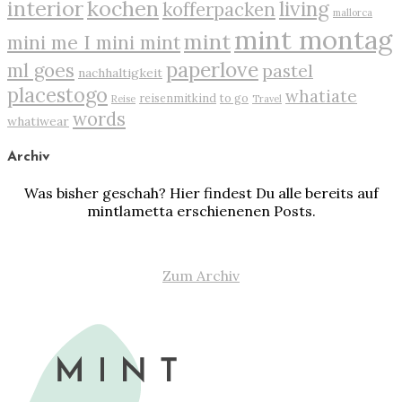
interior
kochen
living
kofferpacken
mallorca
mint montag
mint
mini me I mini mint
paperlove
ml goes
pastel
nachhaltigkeit
placestogo
whatiate
reisenmitkind
to go
Reise
Travel
words
whatiwear
Archiv
Was bisher geschah? Hier findest Du alle bereits auf
mintlametta erschienenen Posts.
Zum Archiv