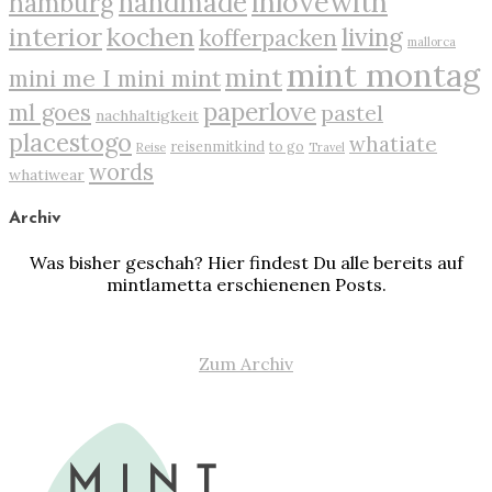
inlovewith
handmade
hamburg
interior
kochen
living
kofferpacken
mallorca
mint montag
mint
mini me I mini mint
paperlove
ml goes
pastel
nachhaltigkeit
placestogo
whatiate
reisenmitkind
to go
Reise
Travel
words
whatiwear
Archiv
Was bisher geschah? Hier findest Du alle bereits auf
mintlametta erschienenen Posts.
Zum Archiv