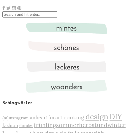
Schlagwörter
design
DIY
cooking
anheartforart
(m)instagram
frühlingsommerherbstundwinter
fashion
florales