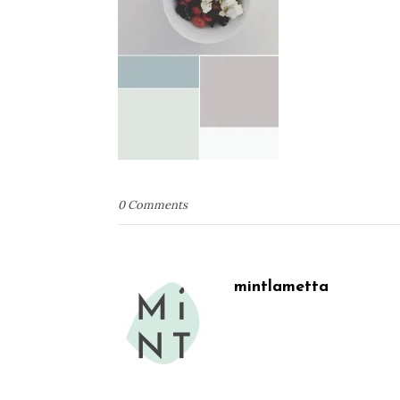
0 Comments
mintlametta