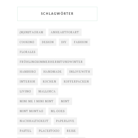
SCHLAGWÖRTER
(M)INSTAGRAM
ANHEARTFORART
COOKING
DESIGN
DIY
FASHION
FLORALES
FRÜHLINGSOMMERHERBSTUNDWINTER
HAMBURG
HANDMADE
INLOVEWITH
INTERIOR
KOCHEN
KOFFERPACKEN
LIVING
MALLORCA
MINI ME I MINI MINT
MINT
MINT MONTAG
ML GOES
NACHHALTIGKEIT
PAPERLOVE
PASTEL
PLACESTOGO
REISE