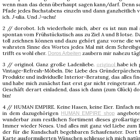
wenn man das denn überhaupt sagen kann/darf. Denn schli
Pfade jedes Buchstabens einzeln und dann ganzheitlich v
ich.
J-
ulia. Und
-uchu!
J
2 // dorobot. Ich wiederhole mich, aber es ist nun mal 
spontan vom Frühstückstisch aus zu Ziel A und B lotse. 
toll zeichnen können und dazu gehört ganz vorne die 
wahrsten Sinne des Wortes jedes Mal mit dem Schreibger
trifft es wohl eher.
zaubern mir nahezu tägli
Doros Arbeiten
3 // originol. Ganz große Ladenliebe.
originol
habe ich 
Vintage-Refresh-Möbeln. Die Liebe des Gründerpärchens 
Produkte und individuelle Interior-Beratung, das alles f
und habe mich zunächst fast erst gar nicht reingetraut. A
Geschäft derart einladend, dass ich dann (zum Glück) doc
bin!
4 // HUMAN EMPIRE. Keine Hasen, keine Eier. Einfach nur 
in dem dazugehörigen
angeboten
HUMAN EMPIRE shop
wunderbar zum restlichen Sortiment dieses großartigen 
Immer wieder Neues. Und alles mit ganz viel Liebe zum D
der für die Kundschaft begehbaren Schaufenster. Dort
Karte ausformulierten Wünschen schliesse ich mich natür