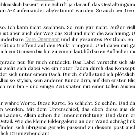
esslich basiert eine Schrift ja darauf, das Gestaltungsm
on A-Z aufeinander abgestimmt wurden. So auch bei ‚Geome
so. Ich kann nicht zeichnen. So rein gar nicht. Außer vi
Da ist aber auch der Weg das Ziel und nicht die Zeichnun
wunderbare
und ihr gesamtes Portfolio. So k
Doro Ottermann
ät so treffend auf den Punkt bringend. Und dabei mit gan
ch ein Grinsen bis hin zu einem laut hörbaren Auflacher ins
gerade neu für mich entdeckt. Das Label versteht sich a
zieht sich dabei wie ein roter Faden durch das Konzept 
indet sich unter einem Dach. Durch Zufall stand ich plötzl
lles so stylish, kein anderer Kunde drin, auf den ersten Bl
h rein bin – und einige Zeit später mit einer tollen Ausb
wahre Worte. Diese Karte. So schlicht. So schön. Und dami
 werden. Mit dem Unterschied, das eben diese aus der
Ladens. Allein schon die Inneneinrichtung. Und dann er
etail. Wie die kleine Bildergalerie an der Wand schräg li
 finden sich übrigens gerade passend zu diesem post au
lich 1:1 umgehend an!