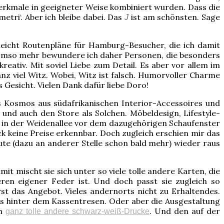
erkmale in geeigneter Weise kombiniert wurden. Dass die
tri‘. Aber ich bleibe dabei. Das
ist am schönsten. Sage
J
elleicht Routenpläne für Hamburg-Besucher, die ich damit
g. Umso mehr bewundere ich daher Personen, die besonders
reativ. Mit soviel Liebe zum Detail. Es aber vor allem im
z viel Witz. Wobei, Witz ist falsch. Humorvoller Charme
 Gesicht. Vielen Dank dafür liebe Doro!
ls Kosmos aus südafrikanischen Interior-Accessoires und
und auch den Store als Solchen. Möbeldesign, Lifestyle-
ich in der Weidenallee vor dem dazugehörigen Schaufenster
ick keine Preise erkennbar. Doch zugleich erschien mir das
eute (dazu an anderer Stelle schon bald mehr) wieder raus
t mischt sie sich unter so viele tolle andere Karten, die
en eigener Feder ist. Und doch passt sie zugleich so
st das Angebot. Vieles andernorts nicht zu Erhaltendes.
nks hinter dem Kassentresen. Oder aber die Ausgestaltung
ch
. Und den auf der
ganz tolle andere schwarz-weiß-Drucke