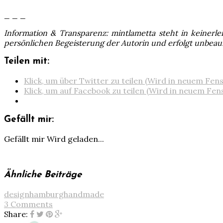
_ _ _
Information & Transparenz: mintlametta steht in keinerl
persönlichen Begeisterung der Autorin und erfolgt unbeau
Teilen mit:
Klick, um über Twitter zu teilen (Wird in neuem Fen
Klick, um auf Facebook zu teilen (Wird in neuem Fen
Gefällt mir:
Gefällt mir
Wird geladen...
Ähnliche Beiträge
design
hamburg
handmade
3 Comments
Share: