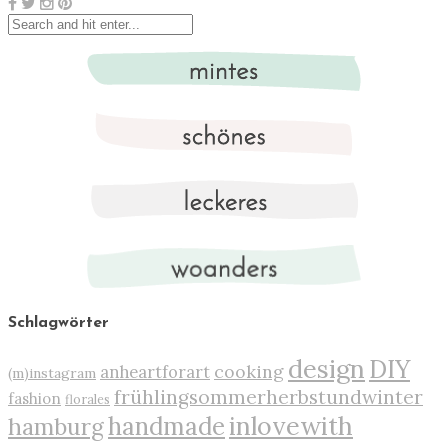
Schlagwörter
design
DIY
cooking
anheartforart
(m)instagram
frühlingsommerherbstundwinter
fashion
florales
inlovewith
handmade
hamburg