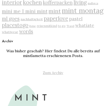
interior
kochen
living
kofferpacken
mallorca
mint montag
mint
mini me I mini mint
paperlove
ml goes
pastel
nachhaltigkeit
placestogo
whatiate
reisenmitkind
to go
Reise
Travel
words
whatiwear
Archiv
Was bisher geschah? Hier findest Du alle bereits auf
mintlametta erschienenen Posts.
Zum Archiv