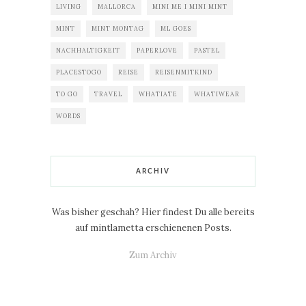
LIVING
MALLORCA
MINI ME I MINI MINT
MINT
MINT MONTAG
ML GOES
NACHHALTIGKEIT
PAPERLOVE
PASTEL
PLACESTOGO
REISE
REISENMITKIND
TO GO
TRAVEL
WHATIATE
WHATIWEAR
WORDS
ARCHIV
Was bisher geschah? Hier findest Du alle bereits
auf mintlametta erschienenen Posts.
Zum Archiv