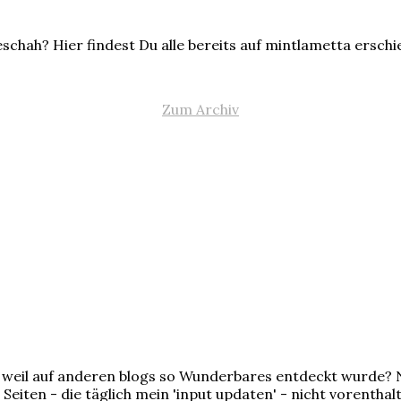
schah? Hier findest Du alle bereits auf mintlametta ersch
Zum Archiv
et, weil auf anderen blogs so Wunderbares entdeckt wurde
 Seiten - die täglich mein 'input updaten' - nicht vorenthal