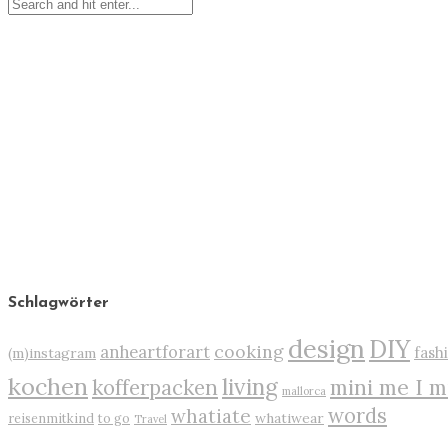
Schlagwörter
design
DIY
cooking
anheartforart
fash
(m)instagram
kochen
living
mini me I m
kofferpacken
mallorca
words
whatiate
whatiwear
reisenmitkind
to go
Travel