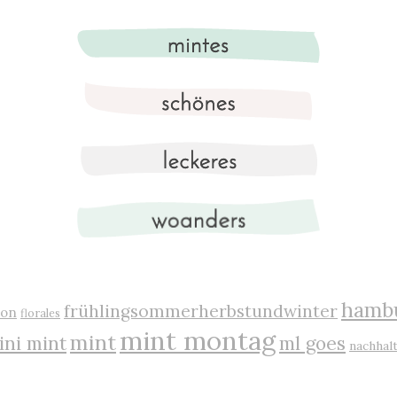
hamb
frühlingsommerherbstundwinter
ion
florales
mint montag
mint
ini mint
ml goes
nachhalt