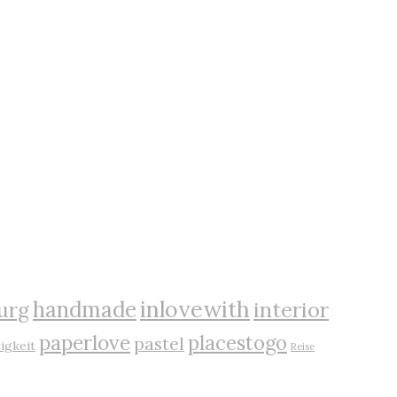
inlovewith
handmade
interior
urg
paperlove
placestogo
pastel
igkeit
Reise