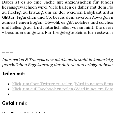
Dabei ist es so eine Sache mit Anziehsachen für Kinde
herausgewachsen wird. Viele halten es daher mit dem Flo
zu fleckig, zu kratzig, um es der weichen Babyhaut antu
Glitter, Figürchen und Co. bereis dem zweiten Abwägen n
zumeist einen Bogen. Obwohl, es gibt solches und solches 
und helles grau. Und natürlich allen voran mint. Die dre
– besonders angetan. Für freigelegte Beine, für restwar
/
_ _ _
Information & Transparenz: mintlametta steht in keinerle
persönlichen Begeisterung der Autorin und erfolgt unbeau
Teilen mit:
Klick, um über Twitter zu teilen (Wird in neuem Fen
Klick, um auf Facebook zu teilen (Wird in neuem Fen
Gefällt mir: