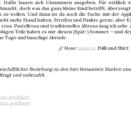
r. Dafür lassen sich Unsummen ausgeben. Für wirklich A
hmarkt, doch was das ganz kleine Kind betrifft, überzeugt
n zu wollen. Und dann ist da noch die Sache mit der Appl
icht mehr Stand halten. Streifen und Punkte gerne, aber 
rosa. Pastellrosa und traditionelles Altrosa mag ich sehr.
i obigen Teile haben es mir diesen (Spät-) Sommer – und d
me Tage und lauschige Abende.
/ Hose:
name it
, Pulli und Shirt:
i geschäftlicher Beziehung zu den hier benannten Marken un
ftragt und unbezahlt.
ster geöffnet)
ster geöffnet)