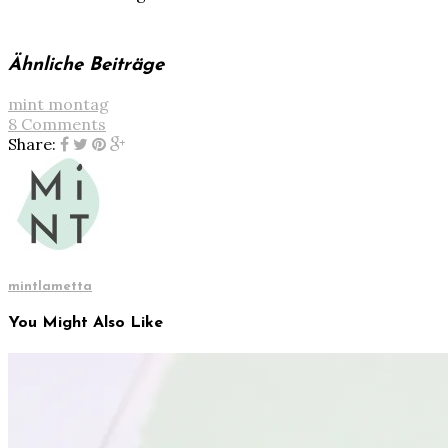
Ähnliche Beiträge
mint montag
8 Comments
Share:
mintlametta
You Might Also Like