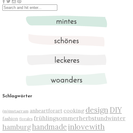
Schlagwörter
design
DIY
cooking
anheartforart
(m)instagram
frühlingsommerherbstundwinter
fashion
florales
inlovewith
handmade
hamburg