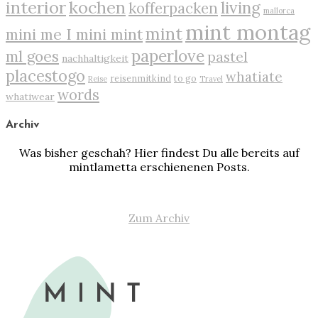
interior
kochen
living
kofferpacken
mallorca
mint montag
mint
mini me I mini mint
paperlove
ml goes
pastel
nachhaltigkeit
placestogo
whatiate
reisenmitkind
to go
Reise
Travel
words
whatiwear
Archiv
Was bisher geschah? Hier findest Du alle bereits auf
mintlametta erschienenen Posts.
Zum Archiv