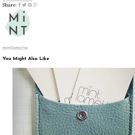
Share:
mintlametta
You Might Also Like