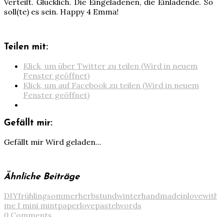
Verteilt. Glücklich. Die Eingeladenen, die Einladende. So
soll(te) es sein. Happy 4 Emma!
Teilen mit:
Klick, um über Twitter zu teilen (Wird in neuem
Fenster geöffnet)
Klick, um auf Facebook zu teilen (Wird in neuem
Fenster geöffnet)
Gefällt mir:
Gefällt mir
Wird geladen...
Ähnliche Beiträge
DIY
frühlingsommerherbstundwinter
handmade
inlovewit
me I mini mint
paperlove
pastel
words
0 Comments