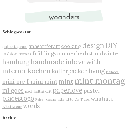
Schlagwörter
design
DIY
cooking
anheartforart
(m)instagram
frühlingsommerherbstundwinter
fashion
florales
inlovewith
handmade
hamburg
interior
kochen
living
kofferpacken
mallorca
mint montag
mint
mini me I mini mint
paperlove
ml goes
pastel
nachhaltigkeit
placestogo
whatiate
reisenmitkind
to go
Reise
Travel
words
whatiwear
Archiv