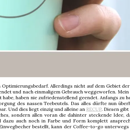
och Optimierungsbedarf. Allerdings nicht auf dem Gebiet de
endet und nach einmaligem Gebrauch weggeworfen. Mein Ant
rt habe, haben nie zufriedenstellend geendet. Anfangs zu h
ung des nassen Teebeutels. Das alles dürfte nun überhol
r. Und dies liegt einzig und alleine an
RECUP
. Diesen gib
olches, sondern allen voran die dahinter steckende Idee
und dazu auch noch in Farbe und Form komplett anspre
inwegbecher bestellt, kann der Coffee-to-go unterwegs 