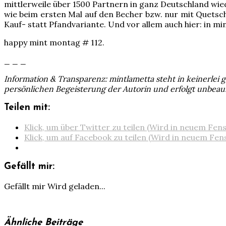
mittlerweile über 1500 Partnern in ganz Deutschland wi
wie beim ersten Mal auf den Becher bzw. nur mit Quetsch
Kauf- statt Pfandvariante. Und vor allem auch hier: in min
happy mint montag # 112.
_ _ _
Information & Transparenz: mintlametta steht in keinerle
persönlichen Begeisterung der Autorin und erfolgt unbeau
Teilen mit:
Klick, um über Twitter zu teilen (Wird in neuem Fen
Klick, um auf Facebook zu teilen (Wird in neuem Fen
Gefällt mir:
Gefällt mir
Wird geladen...
Ähnliche Beiträge