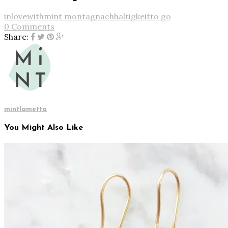
inlovewith
mint montag
nachhaltigkeit
to go
0 Comments
Share:
mintlametta
You Might Also Like